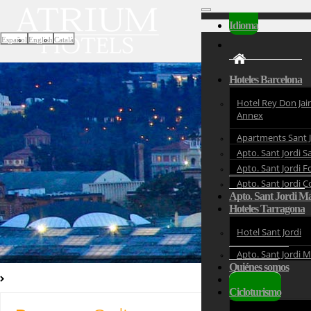
Desplegar
Idioma
Hoteles Barcelona
Español
English
Català
Hoteles Barcelona
Hotel Rey Don Jaim
Annex
Apartments Sant J
Apto. Sant Jordi 
Apto. Sant Jordi F
Apto. Sant Jordi 
Apto. Sant Jordi M
Hoteles Tarragona
Hotel Sant Jordi
Apto. Sant Jordi 
Quiénes somos
Hoteles Barcelona
Tour virtual
Volver
Cicloturismo